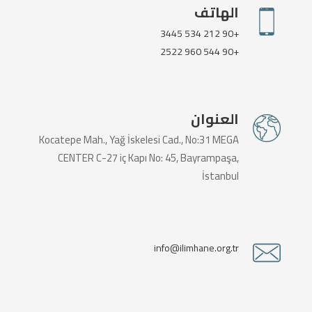
الهاتف
+90 212 534 3445
+90 544 960 2522
العنوان
Kocatepe Mah., Yağ İskelesi Cad., No:31 MEGA
CENTER C-27 iç Kapı No: 45, Bayrampaşa,
İstanbul
info@ilimhane.org.tr